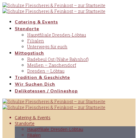
Skip
to
content
Catering & Events
Standorte
Hauptfiliale Dresden-Löbtau
Filialen
Unterwegs für euch
Mittagstisch
Radebeul Ost (Nähe Bahnhof)
Meißen – Zaschendorf
Dresden – Löbtau
Tradition & Geschichte
Wir Suchen Dich
Delikatessen / Onlineshop
Catering & Events
Standorte
Hauptfiliale Dresden-Löbtau
Filialen