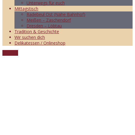
Unterwegs für euch
Mittagstisch
Radebeul Ost (Nähe Bahnhof)
Meißen – Zaschendorf
Dresden – Löbtau
Tradition & Geschichte
Wir suchen dich
Delikatessen / Onlineshop
Partner